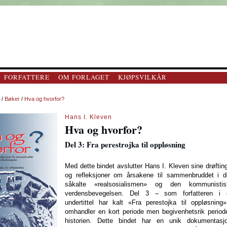
FORFATTERE
OM FORLAGET
KJØPSVILKÅR
/
Bøker
/
Hva og hvorfor?
Hans I. Kleven
Hva og hvorfor?
Del 3: Fra perestrojka til oppløsning
Med dette bindet avslutter Hans I. Kleven sine drøftin
og refleksjoner om årsakene til sammenbruddet i d
såkalte «realsosialismen» og den kommunistis
verdensbevegelsen. Del 3 – som forfatteren i 
undertittel har kalt «Fra perestojka til oppløsning
omhandler en kort periode men begivenhetsrik period
historien. Dette bindet har en unik dokumentasjo