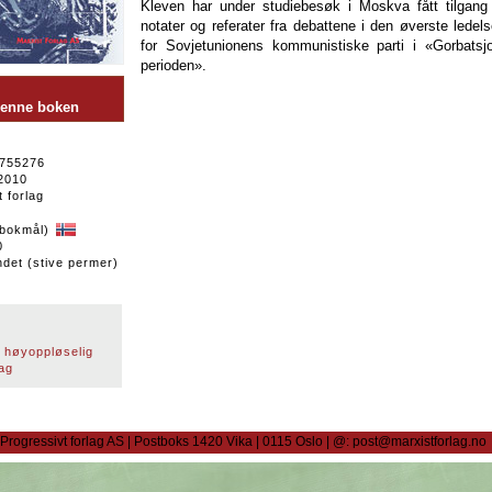
Kleven har under studiebesøk i Moskva fått tilgang 
notater og referater fra debattene i den øverste ledel
for Sovjetunionens kommunistiske parti i «Gorbatsj
perioden».
 denne boken
755276
2010
 forlag
bokmål)
0
det (stive permer)
 høyoppløselig
ag
Progressivt forlag AS | Postboks 1420 Vika | 0115 Oslo | @: post@marxistforlag.no