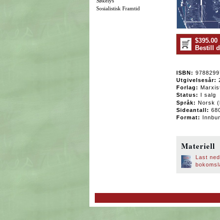
Søkelys
Sosialistisk Framtid
$395.00
Bestill
ISBN:
9788299
Utgivelsesår:
Forlag:
Marxist
Status:
I salg
Språk:
Norsk (
Sideantall:
68
Format:
Innbun
Materiell
Last ned
bokomsl