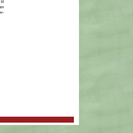
til
sen
ov-