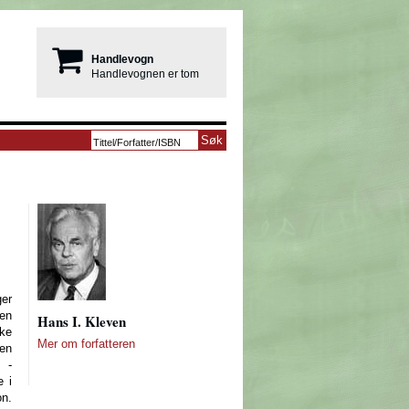
Handlevogn
Handlevognen er tom
ger
en
Hans I. Kleven
ke
Mer om forfatteren
en
» -
e i
n.