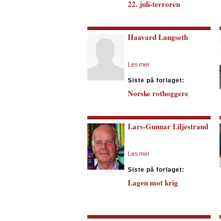
22. juli-terroren
Haavard Langseth
Les mer
Siste på forlaget:
Norske rothoggere
Lars-Gunnar Liljestrand
Les mer
Siste på forlaget:
Lagen mot krig