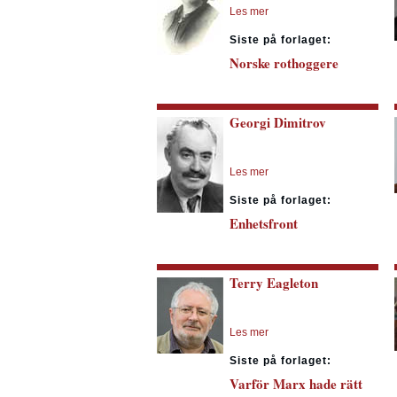
Les mer
Siste på forlaget:
Norske rothoggere
Georgi Dimitrov
Les mer
Siste på forlaget:
Enhetsfront
Terry Eagleton
Les mer
Siste på forlaget:
Varför Marx hade rätt