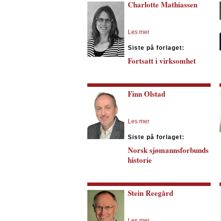
Charlotte Mathiassen
Les mer
Siste på forlaget:
Fortsatt i virksomhet
Finn Olstad
Les mer
Siste på forlaget:
Norsk sjømannsforbunds
historie
Stein Reegård
Les mer