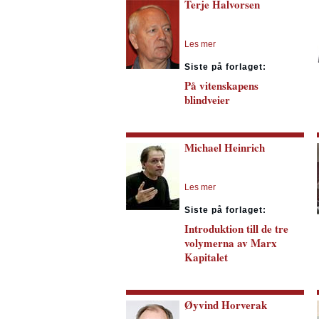
Terje Halvorsen
Les mer
Siste på forlaget:
På vitenskapens
blindveier
Michael Heinrich
Les mer
Siste på forlaget:
Introduktion till de tre
volymerna av Marx
Kapitalet
Øyvind Horverak