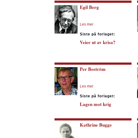
Egil Berg
Les mer
Siste på forlaget:
Veier ut av krisa?
Per Boström
Les mer
Siste på forlaget:
Lagen mot krig
Kathrine Bugge