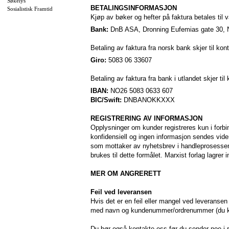
Søkelys
BETALINGSINFORMASJON
Sosialistisk Framtid
Kjøp av bøker og hefter på faktura betales til 
Bank:
DnB ASA, Dronning Eufemias gate 30, 
Betaling av faktura fra norsk bank skjer til kont
Giro:
5083 06 33607
Betaling av faktura fra bank i utlandet skjer til 
IBAN:
NO26 5083 0633 607
BIC/Swift:
DNBANOKKXXX
REGISTRERING AV INFORMASJON
Opplysninger om kunder registreres kun i forbi
konfidensiell og ingen informasjon sendes videre
som mottaker av nyhetsbrev i handleprosessen 
brukes til dette formålet. Marxist forlag lagrer
MER OM ANGRERETT
Feil ved leveransen
Hvis det er en feil eller mangel ved leveransen
med navn og kundenummer/ordrenummer (du kan 
Du bør også kontakte oss før du sender noe i r