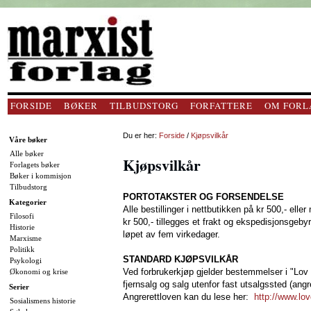
FORSIDE
BØKER
TILBUDSTORG
FORFATTERE
OM FORL
Du er her:
Forside
/
Kjøpsvilkår
Våre bøker
Alle bøker
Kjøpsvilkår
Forlagets bøker
Bøker i kommisjon
Tilbudstorg
PORTOTAKSTER OG FORSENDELSE
Kategorier
Alle bestillinger i nettbutikken på kr 500,- elle
Filosofi
kr 500,- tillegges et frakt og ekspedisjonsgebyr
Historie
løpet av fem virkedager.
Marxisme
Politikk
STANDARD KJØPSVILKÅR
Psykologi
Ved forbrukerkjøp gjelder bestemmelser i "Lov
Økonomi og krise
fjernsalg og salg utenfor fast utsalgssted (angr
Serier
Angrerettloven kan du lese her:
http://www.lov
Sosialismens historie