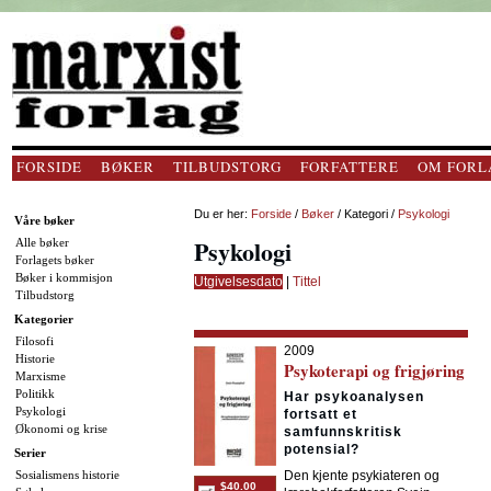
FORSIDE
BØKER
TILBUDSTORG
FORFATTERE
OM FORL
Du er her:
Forside
/
Bøker
/ Kategori /
Psykologi
Våre bøker
Psykologi
Alle bøker
Forlagets bøker
Bøker i kommisjon
Utgivelsesdato
|
Tittel
Tilbudstorg
Kategorier
Filosofi
2009
Historie
Psykoterapi og frigjøring
Marxisme
Politikk
Har psykoanalysen
Psykologi
fortsatt et
Økonomi og krise
samfunnskritisk
potensial?
Serier
Sosialismens historie
Den kjente psykiateren og
$40.00