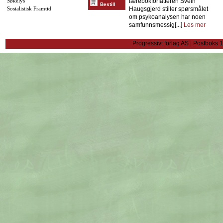
Søkelys
lærebokforfatteren Svein
Bestill
Sosialistisk Framtid
Haugsgjerd stiller spørsmålet
om psykoanalysen har noen
samfunnsmessig[...]
Les mer
Progressivt forlag AS | Postboks 