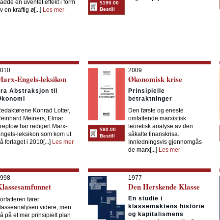
adde en uventet effekt i form
$190.00
v en kraftig ø[...]
Les mer
Bestill
010
2009
Marx-Engels-leksikon
Økonomisk krise
ra Abstraksjon til
Prinsipielle
Økonomi
betraktninger
edaktørene Konrad Lotter,
Den første og eneste
einhard Meiners, Elmar
omfattende marxistisk
reptow har redigert Marx-
teoretisk analyse av den
$90.00
ngels-leksikon som kom ut
såkalte finanskrisa.
Bestill
å forlaget i 2010[...]
Les mer
Innledningsvis gjennomgås
de marx[...]
Les mer
998
1977
Klassesamfunnet
Den Herskende Klasse
En studie i
orfatteren fører
klassemaktens historie
lasseanalysen videre, men
og kapitalismens
å på et mer prinsipielt plan