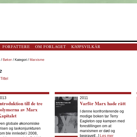
FORFATTERE
OM FORLAGET
KJØPSVILKÅR
/
Bøker
/ Kategori /
Marxisme
e
|
Tittel
013
2011
ntroduktion till de tre
Varför Marx hade rätt
volymerna av Marx
I denne konfronterende og
apitalet
modige boken tar Terry
Eagleton opp kampen med
en globale økonomiske
forestillingen om at
risen og lavkonjunkturen
marxismen er død og
om ble innledet i 2008,
begravet[...]
Les mer