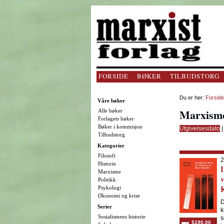
FORSIDE
BØKER
TILBUDSTORG
Du er her:
Forside
Våre bøker
Marxism
Alle bøker
Forlagets bøker
Bøker i kommisjon
Utgivelsesdato
Tilbudstorg
Kategorier
Filosofi
2
Historie
I
Marxisme
Politikk
K
Psykologi
Økonomi og krise
D
Serier
k
Sosialismens historie
s
$190.00