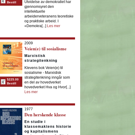
Utvidelse av demokratiet har
Bestill
gjennomsyret den
intellektuelle
arbeiderveteranens teoretiske
og praktiske arbeid. I
«Demokra[...]
Les mer
2009
Veien(e) til sosialisme
Marxistisk
strategitenkning
Klevens bok Veien(e) til
sosialisme - Marxistisk
strategitenkning inngår som
$225.00
en del av hovedverket
Bestill
hovedverket Hva og Hvor[...]
Les mer
1977
Den herskende klasse
En studie i
klassemaktens historie
og kapitalismens