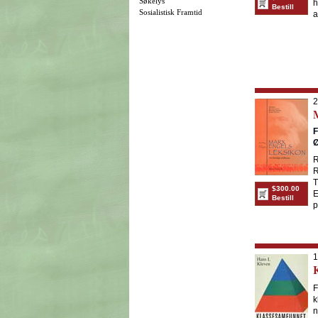
Søkelys
h
Bestill
Sosialistisk Framtid
a
2
F
R
R
T
$300.00
E
Bestill
p
1
F
k
n