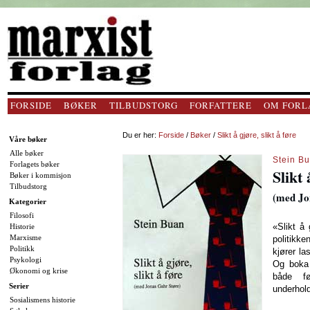
FORSIDE
BØKER
TILBUDSTORG
FORFATTERE
OM FORL
Du er her:
Forside
/
Bøker
/
Slikt å gjøre, slikt å føre
Våre bøker
Alle bøker
Stein B
Forlagets bøker
Slikt 
Bøker i kommisjon
Tilbudstorg
(med Jo
Kategorier
Filosofi
«Slikt å 
Historie
Marxisme
politikk
Politikk
kjører las
Psykologi
Og boka 
Økonomi og krise
både f
Serier
underhold
Sosialismens historie