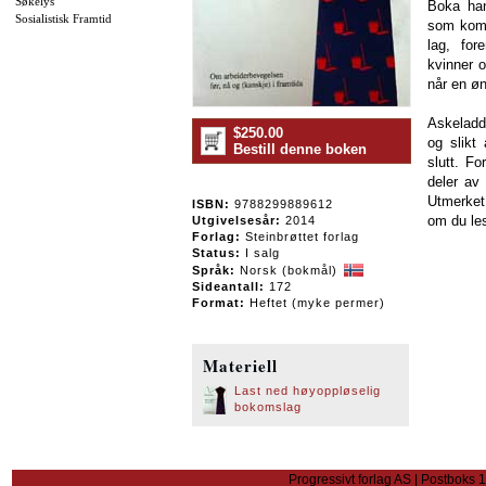
Søkelys
Boka han
Sosialistisk Framtid
som komm
lag, for
kvinner o
når en øn
Askeladd
$250.00
og slikt
Bestill denne boken
slutt. F
deler av
Utmerket.
ISBN:
9788299889612
om du le
Utgivelsesår:
2014
Forlag:
Steinbrøttet forlag
Status:
I salg
Språk:
Norsk (bokmål)
Sideantall:
172
Format:
Heftet (myke permer)
Materiell
Last ned høyoppløselig
bokomslag
Progressivt forlag AS | Postboks 