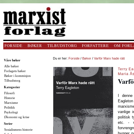
FORSIDE
BØKER
TILBUDSTORG
FORFATTERE
OM FORL
Du er her:
Forside
/
Bøker
/
Varför Marx hade rätt
Våre bøker
Alle bøker
Terry Ea
Forlagets bøker
Maria Å
Bøker i kommisjon
Varfö
Tilbudstorg
Kategorier
Filosofi
I denne
Historie
Eagleto
Marxisme
marxisme
Politikk
vanlige 
Psykologi
politisk 
Økonomi og krise
etc. - v
Serier
forvreng
Sosialismens historie
bygger på