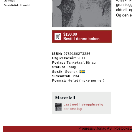
Søkelys
grunnleg
Sosialistisk Framtid
aktuell o
Og den er
$190.00
Bestill denne boken
ISBN:
9789186273286
Utgivelsesår:
2011
Forlag:
Tankekraft förlag
Status:
I salg
Språk:
Svensk
Sideantall:
234
Format:
Heftet (myke permer)
Materiell
Last ned høyoppløselig
bokomslag
Progressivt forlag AS | Postboks 